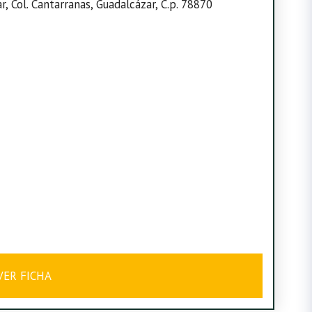
, Col. Cantarranas, Guadalcázar, C.p. 78870
VER FICHA