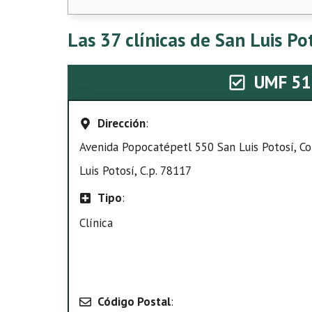
Las 37 clínicas de San Luis Po
UMF 51
Dirección
:
Avenida Popocatépetl 550 San Luis Potosí, Col
Luis Potosí, C.p. 78117
Tipo
:
Clínica
Código Postal
: