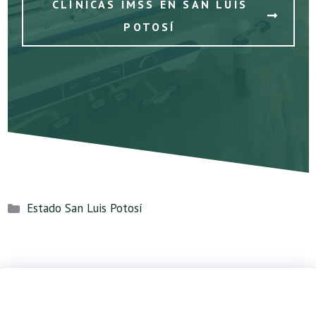
CLÍNICAS IMSS EN SAN LUIS
POTOSÍ
Categorías
Estado San Luis Potosí