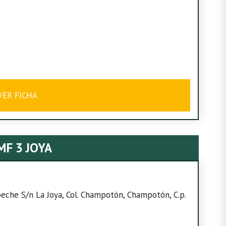
VER FICHA
MF 3 JOYA
che S/n La Joya, Col. Champotón, Champotón, C.p.