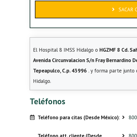
SACAR C
El Hospital 8 IMSS Hidalgo o
HGZMF 8 Cd. Sa
Avenida Circunvalacion S/n Fray Bernardino D
Tepeapulco, C.p. 43996
. y forma parte junto
Hidalgo.
Teléfonos
Teléfono para citas (Desde México)
:
800
Teléfono att. cliente (Desde
800