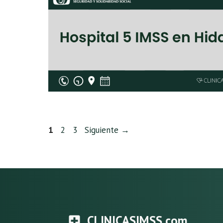
Página
Página
Página
1
2
3
Siguiente
→
CLINICASIMSS.com