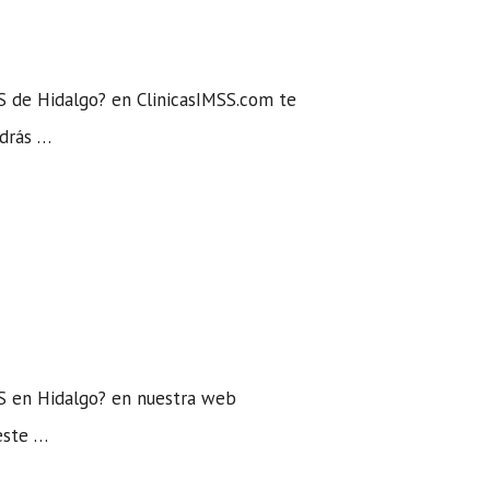
S de Hidalgo? en ClinicasIMSS.com te
odrás …
SS en Hidalgo? en nuestra web
este …