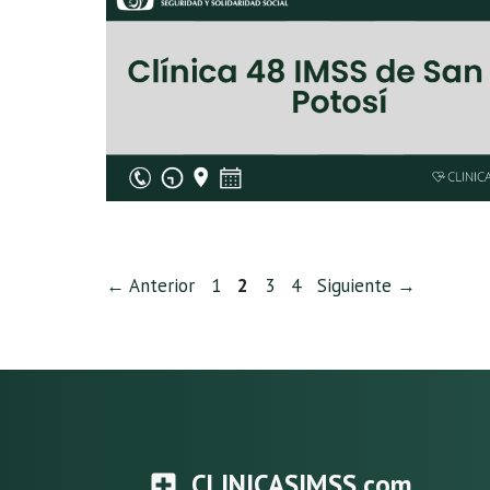
Página
Página
Página
Página
←
Anterior
1
2
3
4
Siguiente
→
CLINICASIMSS.com