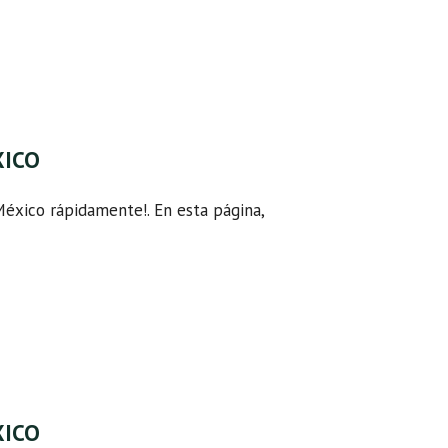
XICO
México rápidamente!. En esta página,
XICO