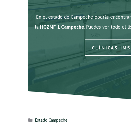
En el estado de Campeche podrás encontrar 
la
HGZMF 1 Campeche
. Puedes ver todo el l
CLÍNICAS IM
Categorías
Estado Campeche