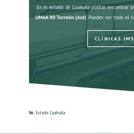
En el estado de Coahuila podrás encontrar ot
UMAA 90 Torreón (Aut)
. Puedes ver todo el l
CLÍNICAS IM
Categorías
Estado Coahuila