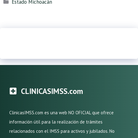
Categorías
Estado Michoacán
CLINICASIMSS.com
ClinicasIMSS.com es una web NO OFICIAL que ofrece
información útil para la realización de trámites
relacionados con el IMSS para activos y jubilados. No