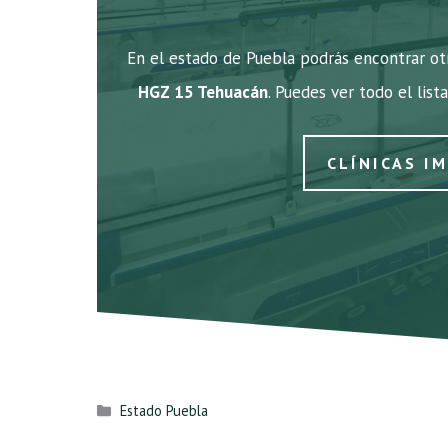
En el estado de Puebla podrás encontrar otr
HGZ 15 Tehuacán
. Puedes ver todo el list
CLÍNICAS I
Categorías
Estado Puebla