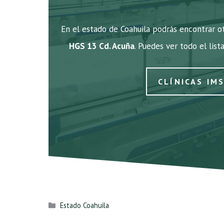
En el estado de Coahuila podrás encontrar ot
HGS 13 Cd. Acuña
. Puedes ver todo el list
CLÍNICAS IM
Categorías
Estado Coahuila