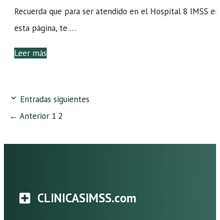
Recuerda que para ser atendido en el Hospital 8 IMSS en
esta página, te …
Leer más
Entradas siguientes
Página
Página
←
Anterior
1
2
CLINICASIMSS.com