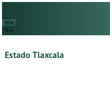
Saltar
al
contenido
Menú
Estado Tlaxcala