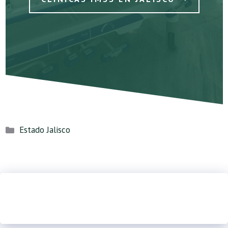
Categorías
Estado Jalisco