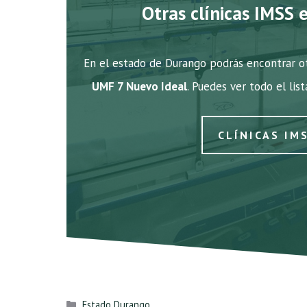
Otras clínicas IMSS 
En el estado de Durango podrás encontrar ot
UMF 7 Nuevo Ideal
. Puedes ver todo el lis
CLÍNICAS IM
Categorías
Estado Durango