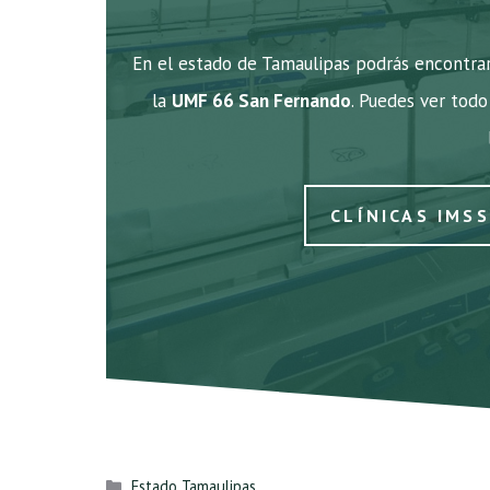
En el estado de Tamaulipas podrás encontrar
la
UMF 66 San Fernando
. Puedes ver todo 
CLÍNICAS IMS
Categorías
Estado Tamaulipas