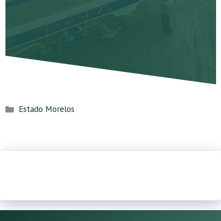
Categorías
Estado Morelos