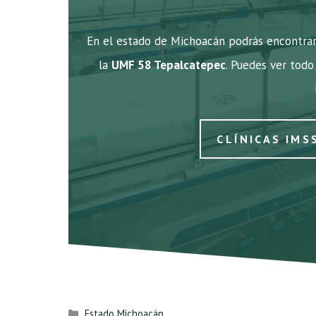
En el estado de Michoacán podrás encontrar 
la
UMF 58 Tepalcatepec
. Puedes ver todo 
CLÍNICAS IMS
Categorías
Estado Michoacán