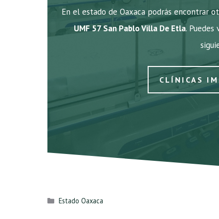
En el estado de Oaxaca podrás encontrar otr
UMF 57 San Pablo Villa De Etla
. Puedes 
sigui
CLÍNICAS I
Categorías
Estado Oaxaca