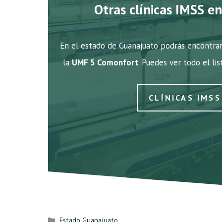
Otras clínicas IMSS e
En el estado de Guanajuato podrás encontrar
la
UMF 5 Comonfort
. Puedes ver todo el li
CLÍNICAS IMS
Categorías
Estado Guanajuato