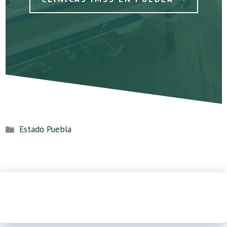
Categorías
Estado Puebla