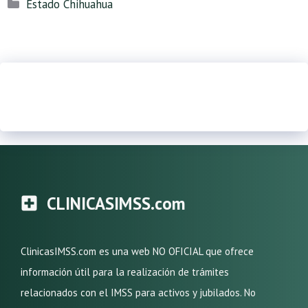
Categorías
Estado Chihuahua
CLINICASIMSS.com
ClinicasIMSS.com es una web NO OFICIAL que ofrece
información útil para la realización de trámites
relacionados con el IMSS para activos y jubilados. No