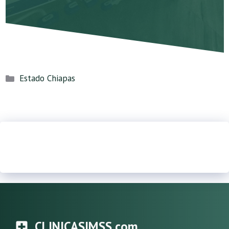
Categorías
Estado Chiapas
CLINICASIMSS.com