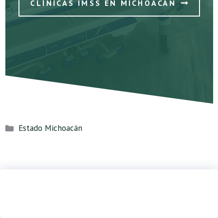
CLÍNICAS IMSS EN MICHOACÁN
Categorías
Estado Michoacán