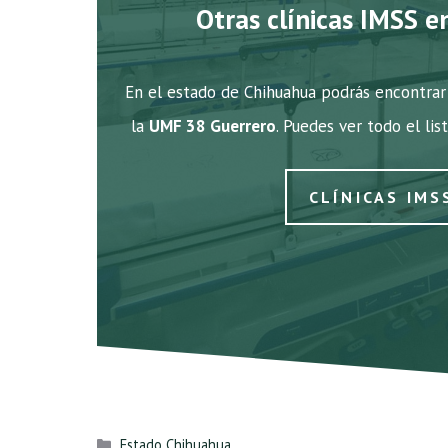
Otras clínicas IMSS e
En el estado de Chihuahua podrás encontrar 
la
UMF 38 Guerrero
. Puedes ver todo el lis
CLÍNICAS IMS
Categorías
Estado Chihuahua