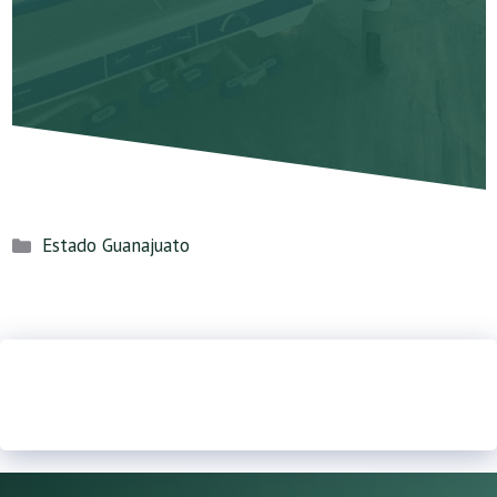
Categorías
Estado Guanajuato