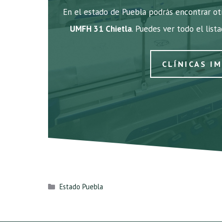
En el estado de Puebla podrás encontrar otr
UMFH 31 Chietla
. Puedes ver todo el list
CLÍNICAS I
Categorías
Estado Puebla