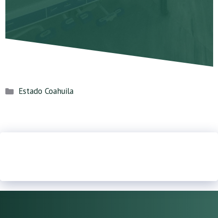
Categorías
Estado Coahuila