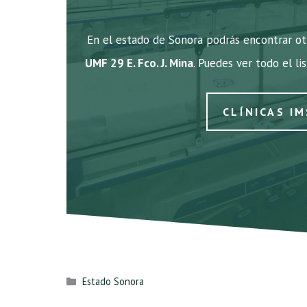
En el estado de Sonora podrás encontrar otr
UMF 29 E. Fco. J. Mina
. Puedes ver todo el li
CLÍNICAS I
Categorías
Estado Sonora