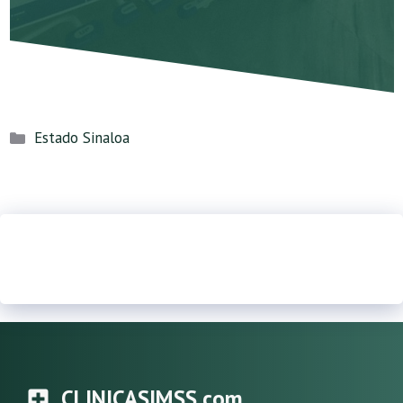
Categorías
Estado Sinaloa
CLINICASIMSS.com