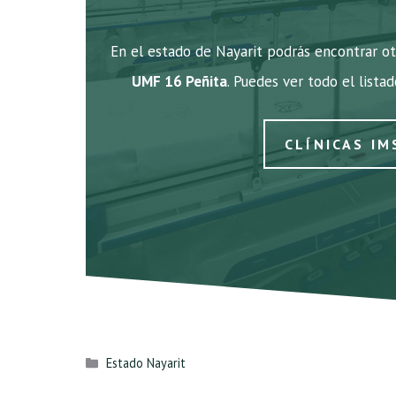
En el estado de Nayarit podrás encontrar ot
UMF 16 Peñita
. Puedes ver todo el lista
CLÍNICAS IM
Categorías
Estado Nayarit