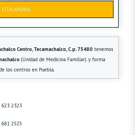
E CITA AHORA!
achalco Centro, Tecamachalco, C.p. 75480
tenemos
machalco
(Unidad de Medicina Familiar). y forma
 de los centros en Puebla.
 623 2323
 681 2525