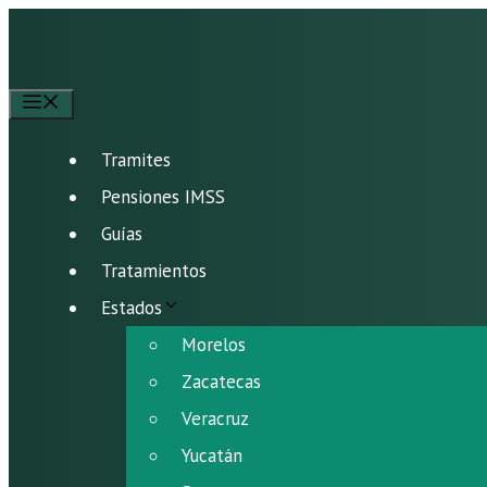
Saltar
al
contenido
Menú
Tramites
Pensiones IMSS
Guías
Tratamientos
Estados
Morelos
Zacatecas
Veracruz
Yucatán