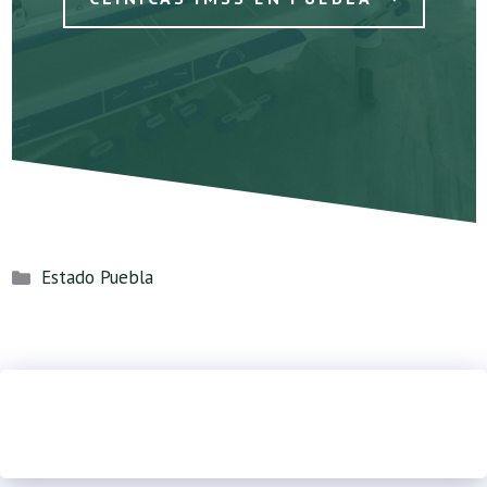
Categorías
Estado Puebla