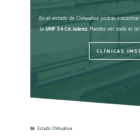
En el estado de Chihuahua podrás encontrar 
la
UMF 34 Cd. Juárez
. Puedes ver todo el li
CLÍNICAS IMS
Categorías
Estado Chihuahua